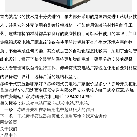
首先就是它的技术是十分先进的，箱内部分采用的是国内先进工艺以及技
术，并且它的外壳使用的是镀锌铝板材，框架使用集装箱材料和制作工
艺。这些结构的材料都具有良好的防腐性能，可以延长使用的年限，并且
赤峰箱式变电站厂家
说该设备在使用的过程总不会产生对环境有害的物
质，不会再成任何污染。其次就是它的自动化程度比较高，采用了全站智
能化设计，摆正了整个装置的系统更加智能完善，采用分散安装的昂是，
没人看管也可以自行进行工作。
赤峰箱式变电站
厂家说在使用前要对相应
的设备进行设计，选择合适的规格和型号。
赤峰干式变压器哪家好？赤峰箱式变电站厂家报价是多少？赤峰开关柜质
量怎么样？沈阳沈西变压器制造有限公司专业承接赤峰干式变压器,赤峰
箱式变电站厂家,赤峰开关柜,,电话:13840214299
相关标签：
箱式变电站厂家
,
箱式变电站
,
配电箱
,
上一条：
赤峰开关柜在居民用电中起到很大的作用
下一条：
干式赤峰变压器如何延长使用寿命？我来告诉你
网站首页
关于我们
产品中心