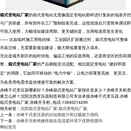
箱式变电站厂家
的箱式变电站无需像固定变电站那样进行复杂的地基开挖
与厂房搭建，所有部件在工厂预制组装完成，运抵现场后只需简单调试即
可投入使用，大幅缩短建设周期。更关键的是，当用电场景发生变化
—— 比如临时施工用电转移、工业园区扩容搬迁时，箱式变电站可整体
吊装迁移，无需重新规划建设，极大降低重复投入成本。​
无论是城市新区的临时供电、偏远工地的应急用电，还是商业区的负荷调
整，
箱式变电站厂家
的产品都能灵活适配。相比固定变电站
“建好即固
定” 的局限，它如同可移动的 “电力中枢”，让电力部署更高效、更灵活，
为各类用电需求提供便捷可靠的解决方案。
赤峰干式变压器哪家好？赤峰箱式变电站厂家报价是多少？赤峰开关柜质
量怎么样？沈阳沈西变压器制造有限公司专业承接赤峰干式变压器,赤峰
箱式变电站厂家,赤峰开关柜,,电话:13840214299
相关标签：
沈阳箱式变电站厂家
,
箱式变电站厂家
,
上一条：
赤峰干式变压器的抗短路能力和过载能力强吗
下一条：
赤峰开关柜绝缘性能在高湿度环境下优势明显吗
网站首页