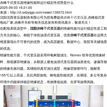
赤峰干式变压器绝缘性能和运行稳定性优势是什么
2025-09-03 16:21:00
来源：http://cf.sxbyqgs.com/news1139372.html
沈阳沈西变压器制造有限公司为您免费提供
赤峰干式变压器
,赤峰箱式变
电站厂家,赤峰开关柜等相关信息发布和资讯展示，敬请关注！
在配电系统选型中，
沈阳
赤峰干式变压器
的绝缘性能与运行稳定性是工程
方关注的核心。相较于传统油浸式变压器，优质
赤峰干式变压器
在这两大
维度展现出不可替代的优势，成为高层建筑、数据中心、医院等关键场景
的优选。​
绝缘性能方面，
干式变压器
采用环氧树脂浇注、Nomex 纸等优质绝缘材
料，彻底摒弃绝缘油，从根源上避免油浸式变压器因油质老化、渗漏导致
的绝缘失效问题。其绕组经真空浇注成型，绝缘层致密均匀，能耐受
155℃以上高温，且抗局部放电、耐电弧性能优异，在潮湿、多尘等复杂
环境中仍能保持稳定绝缘状态，有效降低短路、击穿等故障风险。​