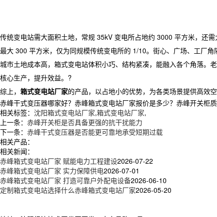
传统变电站需大面积土地，常规 35kV 变电所占地约 3000 平方米，还
最大 300 平方米，仅为同规模传统变电所的 1/10。街心、广场、工
城市土地成本高，箱式变电站体积小巧、结构紧凑，能融入各个角落。老
核心生产，提升效益。?
综上，
箱式变电站厂家
的产品，以占地小的优势，为各类场景提供高效空
赤峰干式变压器哪家好？赤峰箱式变电站厂家报价是多少？赤峰开关柜质量怎么
相关标签：
沈阳箱式变电站厂家
,
箱式变电站厂家
,
上一条：
赤峰开关柜是否具备更强的抗干扰能力
下一条：
赤峰干式变压器是否能更可靠地承受短期过载
相关产品：
相关新闻：
赤峰箱式变电站厂家 赋能电力工程建设
2026-07-22
赤峰箱式变电站厂家 实力保障供电
2026-07-01
赤峰箱式变电站厂家 打造可靠户外配电设备
2026-06-10
定制箱式变电站选择什么赤峰箱式变电站厂家
2026-05-20