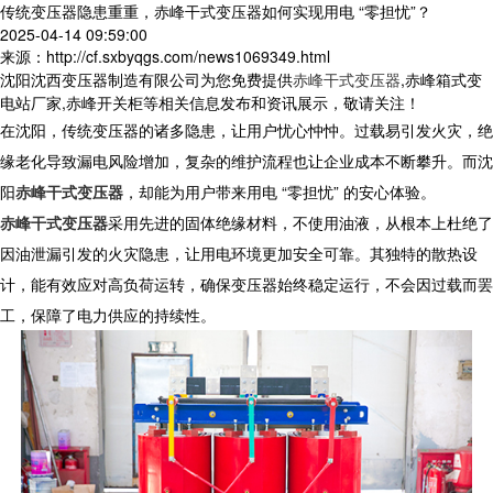
传统变压器隐患重重，赤峰干式变压器如何实现用电 “零担忧”？
2025-04-14 09:59:00
来源：http://cf.sxbyqgs.com/news1069349.html
沈阳沈西变压器制造有限公司为您免费提供
赤峰干式变压器
,赤峰箱式变
电站厂家,赤峰开关柜等相关信息发布和资讯展示，敬请关注！
在沈阳，传统变压器的诸多隐患，让用户忧心忡忡。过载易引发火灾，绝
缘老化导致漏电风险增加，复杂的维护流程也让企业成本不断攀升。而
沈
阳
赤峰干式变压器
，却能为用户带来用电 “零担忧” 的安心体验。​
赤峰干式变压器
采用先进的固体绝缘材料，不使用油液，从根本上杜绝了
因油泄漏引发的火灾隐患，让用电环境更加安全可靠。其独特的散热设
计，能有效应对高负荷运转，确保变压器始终稳定运行，不会因过载而罢
工，保障了电力供应的持续性。