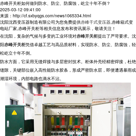
赤峰开关柜如何做到防水、防尘、防腐蚀，屹立十年不倒？
2025-03-12 09:41:00
来源：http://cf.sxbyqgs.com/news1065334.html
沈阳沈西变压器制造有限公司为您免费提供
赤峰干式变压器
,赤峰箱式变
电站厂家,赤峰开关柜等相关信息发布和资讯展示，敬请关注！
在沈阳，复杂的气候与多变的工业环境对
赤峰开关柜
提出了严苛要求。沈
阳
赤峰开关柜
凭借卓越工艺与高品质材料，实现防水、防尘、防腐蚀，轻
松屹立十年不倒。
防水方面，它采用无缝焊接与多层密封技术。柜体外壳经精密焊接，杜绝
缝隙，关键部位嵌入高性能防水胶条，形成严密防水层，即便遭遇暴雨或
潮湿环境，内部电路也滴水不沾。